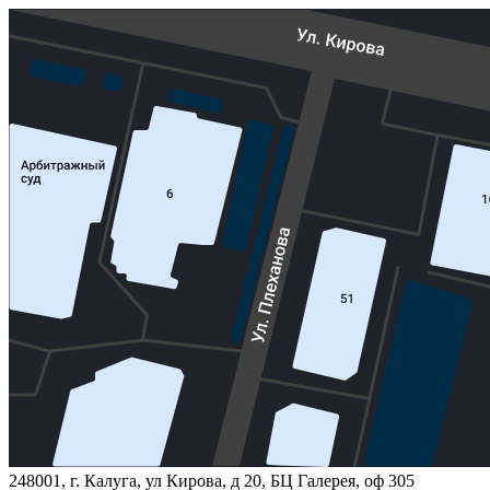
248001, г. Калуга, ул Кирова, д 20, БЦ Галерея, оф 305