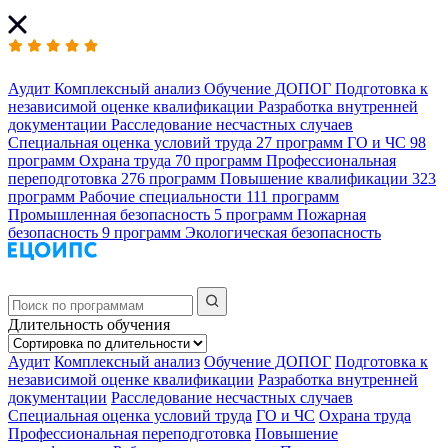
Аудит
Комплексный анализ
Обучение ДОПОГ
Подготовка к
независимой оценке квалификации
Разработка внутренней
документации
Расследование несчастных случаев
Специальная оценка условий труда
27 программ
ГО и ЧС
98
программ
Охрана труда
70 программ
Профессиональная
переподготовка
276 программ
Повышение квалификации
323
программ
Рабочие специальности
111 программ
Промышленная безопасность
5 программ
Пожарная
безопасность
9 программ
Экологическая безопасность
Длительность обучения
Аудит
Комплексный анализ
Обучение ДОПОГ
Подготовка к
независимой оценке квалификации
Разработка внутренней
документации
Расследование несчастных случаев
Специальная оценка условий труда
ГО и ЧС
Охрана труда
Профессиональная переподготовка
Повышение