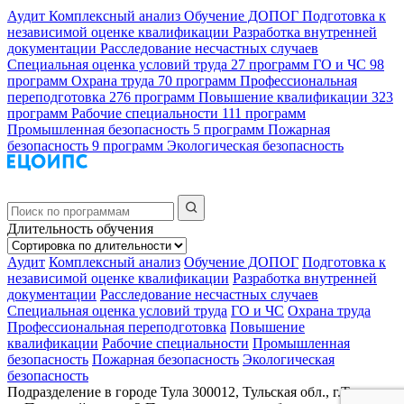
Аудит
Комплексный анализ
Обучение ДОПОГ
Подготовка к
независимой оценке квалификации
Разработка внутренней
документации
Расследование несчастных случаев
Специальная оценка условий труда
27 программ
ГО и ЧС
98
программ
Охрана труда
70 программ
Профессиональная
переподготовка
276 программ
Повышение квалификации
323
программ
Рабочие специальности
111 программ
Промышленная безопасность
5 программ
Пожарная
безопасность
9 программ
Экологическая безопасность
Длительность обучения
Аудит
Комплексный анализ
Обучение ДОПОГ
Подготовка к
независимой оценке квалификации
Разработка внутренней
документации
Расследование несчастных случаев
Специальная оценка условий труда
ГО и ЧС
Охрана труда
Профессиональная переподготовка
Повышение
квалификации
Рабочие специальности
Промышленная
безопасность
Пожарная безопасность
Экологическая
безопасность
Подразделение в городе Тула
300012, Тульская обл., г.Тула,