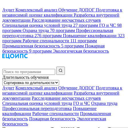
Аудит
Комплексный анализ
Обучение ДОПОГ
Подготовка к
независимой оценке квалификации
Разработка внутренней
документации
Расследование несчастных случаев
Специальная оценка условий труда
27 программ
ГО и ЧС
98
программ
Охрана труда
70 программ
Профессиональная
переподготовка
276 программ
Повышение квалификации
323
программ
Рабочие специальности
111 программ
Промышленная безопасность
5 программ
Пожарная
безопасность
9 программ
Экологическая безопасность
Длительность обучения
Аудит
Комплексный анализ
Обучение ДОПОГ
Подготовка к
независимой оценке квалификации
Разработка внутренней
документации
Расследование несчастных случаев
Специальная оценка условий труда
ГО и ЧС
Охрана труда
Профессиональная переподготовка
Повышение
квалификации
Рабочие специальности
Промышленная
безопасность
Пожарная безопасность
Экологическая
безопасность