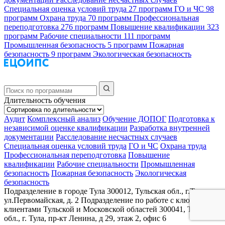
Специальная оценка условий труда
27 программ
ГО и ЧС
98
программ
Охрана труда
70 программ
Профессиональная
переподготовка
276 программ
Повышение квалификации
323
программ
Рабочие специальности
111 программ
Промышленная безопасность
5 программ
Пожарная
безопасность
9 программ
Экологическая безопасность
Длительность обучения
Аудит
Комплексный анализ
Обучение ДОПОГ
Подготовка к
независимой оценке квалификации
Разработка внутренней
документации
Расследование несчастных случаев
Специальная оценка условий труда
ГО и ЧС
Охрана труда
Профессиональная переподготовка
Повышение
квалификации
Рабочие специальности
Промышленная
безопасность
Пожарная безопасность
Экологическая
безопасность
Подразделение в городе Тула
300012, Тульская обл., г.Тула,
ул.Первомайская, д. 2
Подразделение по работе с ключевыми
клиентами Тульской и Московской областей
300041, Тульская
обл., г. Тула, пр-кт Ленина, д 29, этаж 2, офис 6