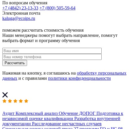
По вопросам обучения
+7 (4842) 23-13-33
+7 (800) 505-59-64
Электронная почта
kaluga@ecoips.ru
поможем рассчитать стоимость обучения
Наши менеджеры помогут выбрать направление, помогут
выбрать формат и программу обучения
Рассчитать
Нажимая на кнопку, я соглашаюсь на
обработку персональных
данных
и с правилами
политики конфиденциальности
Аудит
Комплексный анализ
Обучение ДОПОГ
Подготовка к
независимой оценке квалификации
Разработка внутренней
документации
Расследование несчастных случаев
Специальная оценка условий труда
27 программ
ГО и ЧС
98