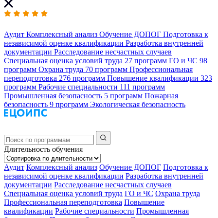
Аудит
Комплексный анализ
Обучение ДОПОГ
Подготовка к
независимой оценке квалификации
Разработка внутренней
документации
Расследование несчастных случаев
Специальная оценка условий труда
27 программ
ГО и ЧС
98
программ
Охрана труда
70 программ
Профессиональная
переподготовка
276 программ
Повышение квалификации
323
программ
Рабочие специальности
111 программ
Промышленная безопасность
5 программ
Пожарная
безопасность
9 программ
Экологическая безопасность
Длительность обучения
Аудит
Комплексный анализ
Обучение ДОПОГ
Подготовка к
независимой оценке квалификации
Разработка внутренней
документации
Расследование несчастных случаев
Специальная оценка условий труда
ГО и ЧС
Охрана труда
Профессиональная переподготовка
Повышение
квалификации
Рабочие специальности
Промышленная