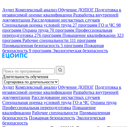
Аудит
Комплексный анализ
Обучение ДОПОГ
Подготовка к
независимой оценке квалификации
Разработка внутренней
документации
Расследование несчастных случаев
Специальная оценка условий труда
27 программ
ГО и ЧС
98
программ
Охрана труда
70 программ
Профессиональная
переподготовка
276 программ
Повышение квалификации
323
программ
Рабочие специальности
111 программ
Промышленная безопасность
5 программ
Пожарная
безопасность
9 программ
Экологическая безопасность
Длительность обучения
Аудит
Комплексный анализ
Обучение ДОПОГ
Подготовка к
независимой оценке квалификации
Разработка внутренней
документации
Расследование несчастных случаев
Специальная оценка условий труда
ГО и ЧС
Охрана труда
Профессиональная переподготовка
Повышение
квалификации
Рабочие специальности
Промышленная
безопасность
Пожарная безопасность
Экологическая
безопасность