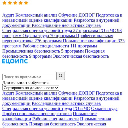
Аудит
Комплексный анализ
Обучение ДОПОГ
Подготовка к
независимой оценке квалификации
Разработка внутренней
документации
Расследование несчастных случаев
Специальная оценка условий труда
27 программ
ГО и ЧС
98
программ
Охрана труда
70 программ
Профессиональная
переподготовка
276 программ
Повышение квалификации
323
программ
Рабочие специальности
111 программ
Промышленная безопасность
5 программ
Пожарная
безопасность
9 программ
Экологическая безопасность
Длительность обучения
Аудит
Комплексный анализ
Обучение ДОПОГ
Подготовка к
независимой оценке квалификации
Разработка внутренней
документации
Расследование несчастных случаев
Специальная оценка условий труда
ГО и ЧС
Охрана труда
Профессиональная переподготовка
Повышение
квалификации
Рабочие специальности
Промышленная
безопасность
Пожарная безопасность
Экологическая