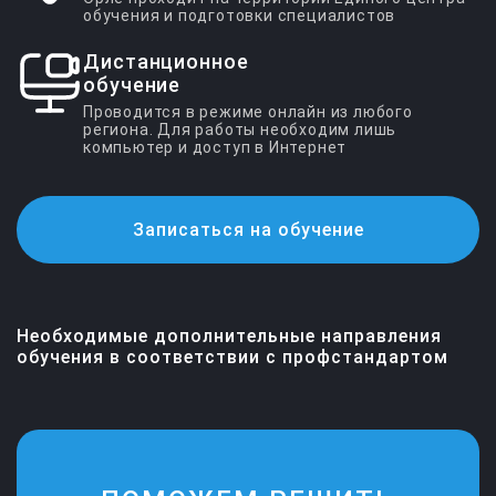
обучения и подготовки специалистов
Дистанционное
обучение
Проводится в режиме онлайн из любого
региона. Для работы необходим лишь
компьютер и доступ в Интернет
Вход для слушателей
По вопросам обучения
Электронная почта
Записаться на обучение
+7 (4842) 23-13-33
kaluga@ecoips.ru
+7 (800) 505-59-64
Необходимые дополнительные направления
обучения в соответствии с профстандартом