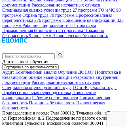
документации
Расследование несчастных случаев
Специальная оценка условий труда
27 программ
ГО и ЧС
98
программ
Охрана труда
70 программ
Профессиональная
переподготовка
276 программ
Повышение квалификации
323
программ
Рабочие специальности
111 программ
Промышленная безопасность
5 программ
Пожарная
безопасность
9 программ
Экологическая безопасность
Длительность обучения
Аудит
Комплексный анализ
Обучение ДОПОГ
Подготовка к
независимой оценке квалификации
Разработка внутренней
документации
Расследование несчастных случаев
Специальная оценка условий труда
ГО и ЧС
Охрана труда
Профессиональная переподготовка
Повышение
квалификации
Рабочие специальности
Промышленная
безопасность
Пожарная безопасность
Экологическая
безопасность
Подразделение в городе Тула
300012, Тульская обл., г.Тула,
ул.Первомайская, д. 2
Подразделение по работе с ключевыми
клиентами Тульской и Московской областей
300041, Тульская