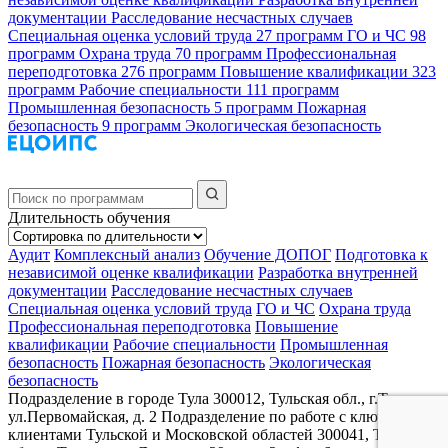
документации
Расследование несчастных случаев
Специальная оценка условий труда
27 программ
ГО и ЧС
98
программ
Охрана труда
70 программ
Профессиональная
переподготовка
276 программ
Повышение квалификации
323
программ
Рабочие специальности
111 программ
Промышленная безопасность
5 программ
Пожарная
безопасность
9 программ
Экологическая безопасность
Длительность обучения
Аудит
Комплексный анализ
Обучение ДОПОГ
Подготовка к
независимой оценке квалификации
Разработка внутренней
документации
Расследование несчастных случаев
Специальная оценка условий труда
ГО и ЧС
Охрана труда
Профессиональная переподготовка
Повышение
квалификации
Рабочие специальности
Промышленная
безопасность
Пожарная безопасность
Экологическая
безопасность
Подразделение в городе Тула
300012, Тульская обл., г.Тула,
ул.Первомайская, д. 2
Подразделение по работе с ключевыми
клиентами Тульской и Московской областей
300041, Тульская