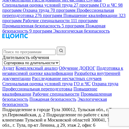
Специальная оценка условий труда
27 программ
ГО и ЧС
98
программ
Охрана труда
70 программ
Профессиональная
переподготовка
276 программ
Повышение квалификации
323
программ
Рабочие специальности
111 программ
Промышленная безопасность
5 программ
Пожарная
безопасность
9 программ
Экологическая безопасность
Длительность обучения
Аудит
Комплексный анализ
Обучение ДОПОГ
Подготовка к
независимой оценке квалификации
Разработка внутренней
документации
Расследование несчастных случаев
Специальная оценка условий труда
ГО и ЧС
Охрана труда
Профессиональная переподготовка
Повышение
квалификации
Рабочие специальности
Промышленная
безопасность
Пожарная безопасность
Экологическая
безопасность
Подразделение в городе Тула
300012, Тульская обл., г.Тула,
ул.Первомайская, д. 2
Подразделение по работе с ключевыми
клиентами Тульской и Московской областей
300041, Тульская
обл., г. Тула, пр-кт Ленина, д 29, этаж 2, офис 6