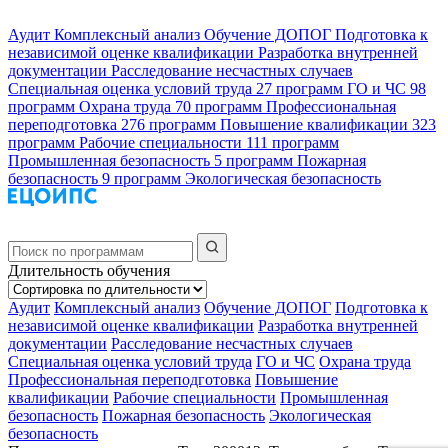
Аудит
Комплексный анализ
Обучение ДОПОГ
Подготовка к
независимой оценке квалификации
Разработка внутренней
документации
Расследование несчастных случаев
Специальная оценка условий труда
27 программ
ГО и ЧС
98
программ
Охрана труда
70 программ
Профессиональная
переподготовка
276 программ
Повышение квалификации
323
программ
Рабочие специальности
111 программ
Промышленная безопасность
5 программ
Пожарная
безопасность
9 программ
Экологическая безопасность
Длительность обучения
Аудит
Комплексный анализ
Обучение ДОПОГ
Подготовка к
независимой оценке квалификации
Разработка внутренней
документации
Расследование несчастных случаев
Специальная оценка условий труда
ГО и ЧС
Охрана труда
Профессиональная переподготовка
Повышение
квалификации
Рабочие специальности
Промышленная
безопасность
Пожарная безопасность
Экологическая
безопасность