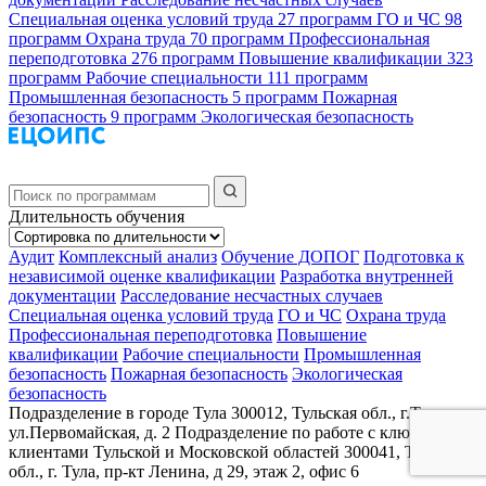
Специальная оценка условий труда
27 программ
ГО и ЧС
98
программ
Охрана труда
70 программ
Профессиональная
переподготовка
276 программ
Повышение квалификации
323
программ
Рабочие специальности
111 программ
Промышленная безопасность
5 программ
Пожарная
безопасность
9 программ
Экологическая безопасность
Длительность обучения
Аудит
Комплексный анализ
Обучение ДОПОГ
Подготовка к
независимой оценке квалификации
Разработка внутренней
документации
Расследование несчастных случаев
Специальная оценка условий труда
ГО и ЧС
Охрана труда
Профессиональная переподготовка
Повышение
квалификации
Рабочие специальности
Промышленная
безопасность
Пожарная безопасность
Экологическая
безопасность
Подразделение в городе Тула
300012, Тульская обл., г.Тула,
ул.Первомайская, д. 2
Подразделение по работе с ключевыми
клиентами Тульской и Московской областей
300041, Тульская
обл., г. Тула, пр-кт Ленина, д 29, этаж 2, офис 6