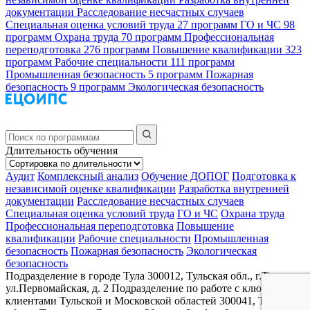
документации
Расследование несчастных случаев
Специальная оценка условий труда
27 программ
ГО и ЧС
98
программ
Охрана труда
70 программ
Профессиональная
переподготовка
276 программ
Повышение квалификации
323
программ
Рабочие специальности
111 программ
Промышленная безопасность
5 программ
Пожарная
безопасность
9 программ
Экологическая безопасность
Длительность обучения
Аудит
Комплексный анализ
Обучение ДОПОГ
Подготовка к
независимой оценке квалификации
Разработка внутренней
документации
Расследование несчастных случаев
Специальная оценка условий труда
ГО и ЧС
Охрана труда
Профессиональная переподготовка
Повышение
квалификации
Рабочие специальности
Промышленная
безопасность
Пожарная безопасность
Экологическая
безопасность
Подразделение в городе Тула
300012, Тульская обл., г.Тула,
ул.Первомайская, д. 2
Подразделение по работе с ключевыми
клиентами Тульской и Московской областей
300041, Тульская