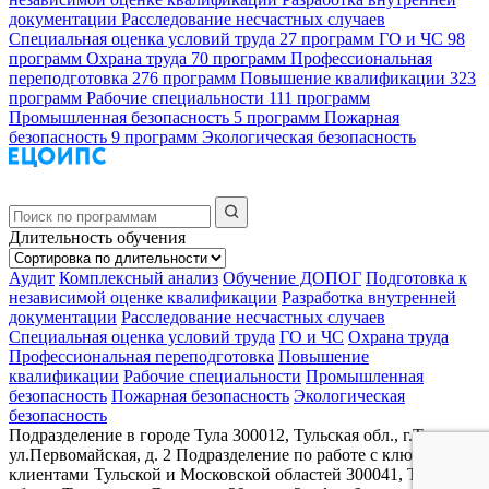
документации
Расследование несчастных случаев
Специальная оценка условий труда
27 программ
ГО и ЧС
98
программ
Охрана труда
70 программ
Профессиональная
переподготовка
276 программ
Повышение квалификации
323
программ
Рабочие специальности
111 программ
Промышленная безопасность
5 программ
Пожарная
безопасность
9 программ
Экологическая безопасность
Длительность обучения
Аудит
Комплексный анализ
Обучение ДОПОГ
Подготовка к
независимой оценке квалификации
Разработка внутренней
документации
Расследование несчастных случаев
Специальная оценка условий труда
ГО и ЧС
Охрана труда
Профессиональная переподготовка
Повышение
квалификации
Рабочие специальности
Промышленная
безопасность
Пожарная безопасность
Экологическая
безопасность
Подразделение в городе Тула
300012, Тульская обл., г.Тула,
ул.Первомайская, д. 2
Подразделение по работе с ключевыми
клиентами Тульской и Московской областей
300041, Тульская