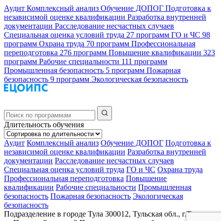
Аудит
Комплексный анализ
Обучение ДОПОГ
Подготовка к
независимой оценке квалификации
Разработка внутренней
документации
Расследование несчастных случаев
Специальная оценка условий труда
27 программ
ГО и ЧС
98
программ
Охрана труда
70 программ
Профессиональная
переподготовка
276 программ
Повышение квалификации
323
программ
Рабочие специальности
111 программ
Промышленная безопасность
5 программ
Пожарная
безопасность
9 программ
Экологическая безопасность
Длительность обучения
Аудит
Комплексный анализ
Обучение ДОПОГ
Подготовка к
независимой оценке квалификации
Разработка внутренней
документации
Расследование несчастных случаев
Специальная оценка условий труда
ГО и ЧС
Охрана труда
Профессиональная переподготовка
Повышение
квалификации
Рабочие специальности
Промышленная
безопасность
Пожарная безопасность
Экологическая
безопасность
Подразделение в городе Тула
300012, Тульская обл., г.Тула,