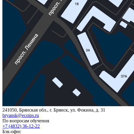
241050, Брянская обл., г. Брянск, ул. Фокина, д. 31
bryansk@ecoips.ru
По вопросам обучения
+7 (4832) 36-12-22
Бэк-офис