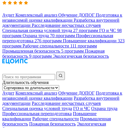
Аудит
Комплексный анализ
Обучение ДОПОГ
Подготовка к
независимой оценке квалификации
Разработка внутренней
документации
Расследование несчастных случаев
Специальная оценка условий труда
27 программ
ГО и ЧС
98
программ
Охрана труда
70 программ
Профессиональная
переподготовка
276 программ
Повышение квалификации
323
программ
Рабочие специальности
111 программ
Промышленная безопасность
5 программ
Пожарная
безопасность
9 программ
Экологическая безопасность
Длительность обучения
Аудит
Комплексный анализ
Обучение ДОПОГ
Подготовка к
независимой оценке квалификации
Разработка внутренней
документации
Расследование несчастных случаев
Специальная оценка условий труда
ГО и ЧС
Охрана труда
Профессиональная переподготовка
Повышение
квалификации
Рабочие специальности
Промышленная
безопасность
Пожарная безопасность
Экологическая