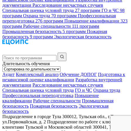
документации
Расследование несчастных случаев
Специальная оценка условий труда
27 программ
ГО и ЧС
98
программ
Охрана труда
70 программ
Профессиональная
переподготовка
276 программ
Повышение квалификации
323
программ
Рабочие специальности
111 программ
Промышленная безопасность
5 программ
Пожарная
безопасность
9 программ
Экологическая безопасность
Длительность обучения
Аудит
Комплексный анализ
Обучение ДОПОГ
Подготовка к
независимой оценке квалификации
Разработка внутренней
документации
Расследование несчастных случаев
Специальная оценка условий труда
ГО и ЧС
Охрана труда
Профессиональная переподготовка
Повышение
квалификации
Рабочие специальности
Промышленная
безопасность
Пожарная безопасность
Экологическая
безопасность
Подразделение в городе Тула
300012, Тульская обл., г.Тула,
ул.Первомайская, д. 2
Подразделение по работе с ключевыми
клиентами Тульской и Московской областей
300041, Тульская