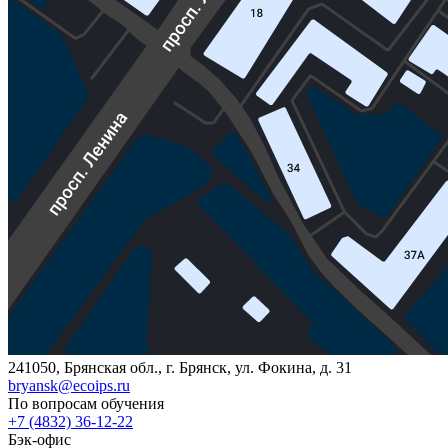
241050, Брянская обл., г. Брянск, ул. Фокина, д. 31
bryansk@ecoips.ru
По вопросам обучения
+7 (4832) 36-12-22
Бэк-офис