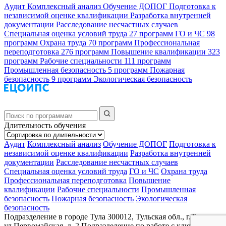
Аудит
Комплексный анализ
Обучение ДОПОГ
Подготовка к
независимой оценке квалификации
Разработка внутренней
документации
Расследование несчастных случаев
Специальная оценка условий труда
27 программ
ГО и ЧС
98
программ
Охрана труда
70 программ
Профессиональная
переподготовка
276 программ
Повышение квалификации
323
программ
Рабочие специальности
111 программ
Промышленная безопасность
5 программ
Пожарная
безопасность
9 программ
Экологическая безопасность
Длительность обучения
Аудит
Комплексный анализ
Обучение ДОПОГ
Подготовка к
независимой оценке квалификации
Разработка внутренней
документации
Расследование несчастных случаев
Специальная оценка условий труда
ГО и ЧС
Охрана труда
Профессиональная переподготовка
Повышение
квалификации
Рабочие специальности
Промышленная
безопасность
Пожарная безопасность
Экологическая
безопасность
Подразделение в городе Тула
300012, Тульская обл., г.Тула,
ул.Первомайская, д. 2
Подразделение по работе с ключевыми