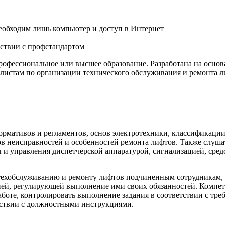
еобходим лишь компьютер и доступ в Интернет
ствии с профстандартом
рофессиональное или высшее образование. Разработана на осно
истам по организации технического обслуживания и ремонта л
ормативов и регламентов, основ электротехники, классификаци
ов неисправностей и особенностей ремонта лифтов. Также слуш
 и управления диспетчерской аппаратурой, сигнализацией, ср
техобслуживанию и ремонту лифтов подчиненным сотрудникам, ф
й, регулирующей выполнение ими своих обязанностей. Компет
боте, контролировать выполнение задания в соответствии с тре
тствии с должностными инструкциями.