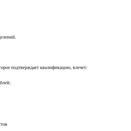
делений.
торое подтверждает квалификацию, влечет:
блей;
стов