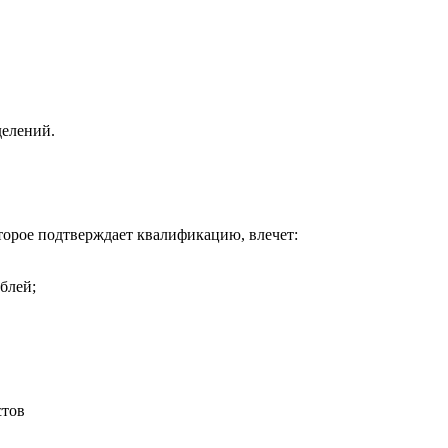
делений.
торое подтверждает квалификацию, влечет:
блей;
стов