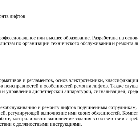
онта лифтов
рофессиональное или высшее образование. Разработана на осно
истам по организации технического обслуживания и ремонта л
ормативов и регламентов, основ электротехники, классификаци
ов неисправностей и особенностей ремонта лифтов. Также слуш
 и управления диспетчерской аппаратурой, сигнализацией, ср
техобслуживанию и ремонту лифтов подчиненным сотрудникам, ф
й, регулирующей выполнение ими своих обязанностей. Компет
боте, контролировать выполнение задания в соответствии с тре
тствии с должностными инструкциями.