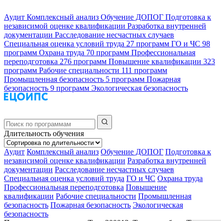
Аудит
Комплексный анализ
Обучение ДОПОГ
Подготовка к
независимой оценке квалификации
Разработка внутренней
документации
Расследование несчастных случаев
Специальная оценка условий труда
27 программ
ГО и ЧС
98
программ
Охрана труда
70 программ
Профессиональная
переподготовка
276 программ
Повышение квалификации
323
программ
Рабочие специальности
111 программ
Промышленная безопасность
5 программ
Пожарная
безопасность
9 программ
Экологическая безопасность
Длительность обучения
Аудит
Комплексный анализ
Обучение ДОПОГ
Подготовка к
независимой оценке квалификации
Разработка внутренней
документации
Расследование несчастных случаев
Специальная оценка условий труда
ГО и ЧС
Охрана труда
Профессиональная переподготовка
Повышение
квалификации
Рабочие специальности
Промышленная
безопасность
Пожарная безопасность
Экологическая
безопасность