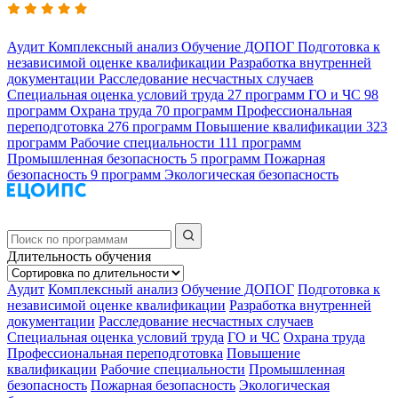
Аудит
Комплексный анализ
Обучение ДОПОГ
Подготовка к
независимой оценке квалификации
Разработка внутренней
документации
Расследование несчастных случаев
Специальная оценка условий труда
27 программ
ГО и ЧС
98
программ
Охрана труда
70 программ
Профессиональная
переподготовка
276 программ
Повышение квалификации
323
программ
Рабочие специальности
111 программ
Промышленная безопасность
5 программ
Пожарная
безопасность
9 программ
Экологическая безопасность
Длительность обучения
Аудит
Комплексный анализ
Обучение ДОПОГ
Подготовка к
независимой оценке квалификации
Разработка внутренней
документации
Расследование несчастных случаев
Специальная оценка условий труда
ГО и ЧС
Охрана труда
Профессиональная переподготовка
Повышение
квалификации
Рабочие специальности
Промышленная
безопасность
Пожарная безопасность
Экологическая