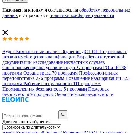
Нажимая на кнопку, я соглашаюсь на
обработку персональных
данных
и с правилами
политики конфиденциальности
Аудит
Комплексный анализ
Обучение ДОПОГ
Подготовка к
независимой оценке квалификации
Разработка внутренней
документации
Расследование несчастных случаев
Специальная оценка условий труда
27 программ
ГО и ЧС
98
программ
Охрана труда
70 программ
Профессиональная
переподготовка
276 программ
Повышение квалификации
323
программ
Рабочие специальности
111 программ
Промышленная безопасность
5 программ
Пожарная
безопасность
9 программ
Экологическая безопасность
Длительность обучения
Аудит
Комплексный анализ
Обучение ДОПОГ
Подготовка к