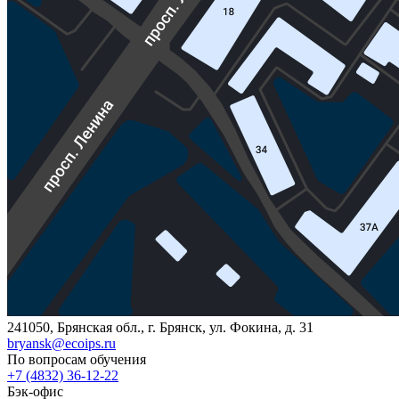
241050, Брянская обл., г. Брянск, ул. Фокина, д. 31
bryansk@ecoips.ru
По вопросам обучения
+7 (4832) 36-12-22
Бэк-офис