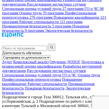
документации
Расследование несчастных случаев
Специальная оценка условий труда
27 программ
ГО и ЧС
98
программ
Охрана труда
70 программ
Профессиональная
переподготовка
276 программ
Повышение квалификации
323
программ
Рабочие специальности
111 программ
Промышленная безопасность
5 программ
Пожарная
безопасность
9 программ
Экологическая безопасность
Длительность обучения
Аудит
Комплексный анализ
Обучение ДОПОГ
Подготовка к
независимой оценке квалификации
Разработка внутренней
документации
Расследование несчастных случаев
Специальная оценка условий труда
ГО и ЧС
Охрана труда
Профессиональная переподготовка
Повышение
квалификации
Рабочие специальности
Промышленная
безопасность
Пожарная безопасность
Экологическая
безопасность
Подразделение в городе Тула
300012, Тульская обл., г.Тула,
ул.Первомайская, д. 2
Подразделение по работе с ключевыми
клиентами Тульской и Московской областей
300041, Тульская