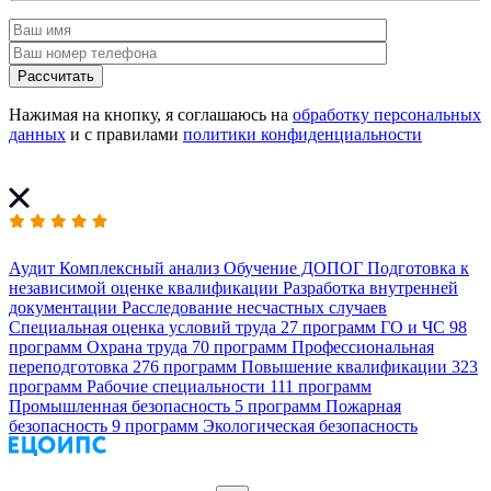
Рассчитать
Нажимая на кнопку, я соглашаюсь на
обработку персональных
данных
и с правилами
политики конфиденциальности
Аудит
Комплексный анализ
Обучение ДОПОГ
Подготовка к
независимой оценке квалификации
Разработка внутренней
документации
Расследование несчастных случаев
Специальная оценка условий труда
27 программ
ГО и ЧС
98
программ
Охрана труда
70 программ
Профессиональная
переподготовка
276 программ
Повышение квалификации
323
программ
Рабочие специальности
111 программ
Промышленная безопасность
5 программ
Пожарная
безопасность
9 программ
Экологическая безопасность