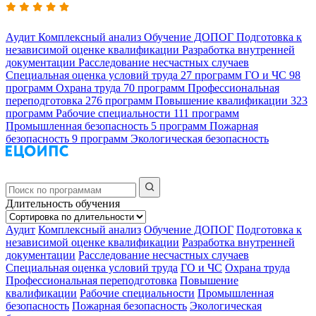
Аудит
Комплексный анализ
Обучение ДОПОГ
Подготовка к
независимой оценке квалификации
Разработка внутренней
документации
Расследование несчастных случаев
Специальная оценка условий труда
27 программ
ГО и ЧС
98
программ
Охрана труда
70 программ
Профессиональная
переподготовка
276 программ
Повышение квалификации
323
программ
Рабочие специальности
111 программ
Промышленная безопасность
5 программ
Пожарная
безопасность
9 программ
Экологическая безопасность
Длительность обучения
Аудит
Комплексный анализ
Обучение ДОПОГ
Подготовка к
независимой оценке квалификации
Разработка внутренней
документации
Расследование несчастных случаев
Специальная оценка условий труда
ГО и ЧС
Охрана труда
Профессиональная переподготовка
Повышение
квалификации
Рабочие специальности
Промышленная
безопасность
Пожарная безопасность
Экологическая