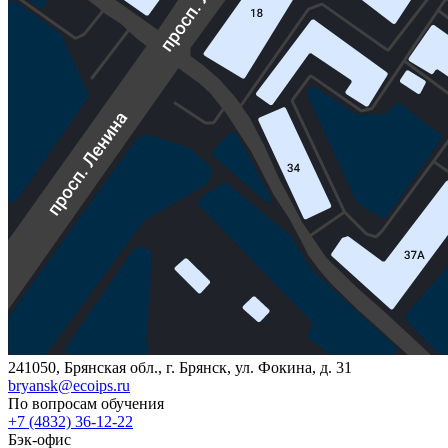
241050, Брянская обл., г. Брянск, ул. Фокина, д. 31
bryansk@ecoips.ru
По вопросам обучения
+7 (4832) 36-12-22
Бэк-офис