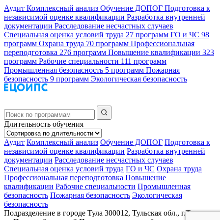
Аудит
Комплексный анализ
Обучение ДОПОГ
Подготовка к
независимой оценке квалификации
Разработка внутренней
документации
Расследование несчастных случаев
Специальная оценка условий труда
27 программ
ГО и ЧС
98
программ
Охрана труда
70 программ
Профессиональная
переподготовка
276 программ
Повышение квалификации
323
программ
Рабочие специальности
111 программ
Промышленная безопасность
5 программ
Пожарная
безопасность
9 программ
Экологическая безопасность
Длительность обучения
Аудит
Комплексный анализ
Обучение ДОПОГ
Подготовка к
независимой оценке квалификации
Разработка внутренней
документации
Расследование несчастных случаев
Специальная оценка условий труда
ГО и ЧС
Охрана труда
Профессиональная переподготовка
Повышение
квалификации
Рабочие специальности
Промышленная
безопасность
Пожарная безопасность
Экологическая
безопасность
Подразделение в городе Тула
300012, Тульская обл., г.Тула,