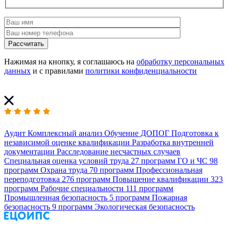
Рассчитать
Нажимая на кнопку, я соглашаюсь на
обработку персональных
данных
и с правилами
политики конфиденциальности
Аудит
Комплексный анализ
Обучение ДОПОГ
Подготовка к
независимой оценке квалификации
Разработка внутренней
документации
Расследование несчастных случаев
Специальная оценка условий труда
27 программ
ГО и ЧС
98
программ
Охрана труда
70 программ
Профессиональная
переподготовка
276 программ
Повышение квалификации
323
программ
Рабочие специальности
111 программ
Промышленная безопасность
5 программ
Пожарная
безопасность
9 программ
Экологическая безопасность