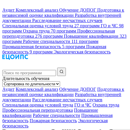
Аудит
Комплексный анализ
Обучение ДОПОГ
Подготовка к
независимой оценке квалификации
Разработка внутренней
документации
Расследование несчастных случаев
Специальная оценка условий труда
27 программ
ГО и ЧС
98
программ
Охрана труда
70 программ
Профессиональная
переподготовка
276 программ
Повышение квалификации
323
программ
Рабочие специальности
111 программ
Промышленная безопасность
5 программ
Пожарная
безопасность
9 программ
Экологическая безопасность
Длительность обучения
Аудит
Комплексный анализ
Обучение ДОПОГ
Подготовка к
независимой оценке квалификации
Разработка внутренней
документации
Расследование несчастных случаев
Специальная оценка условий труда
ГО и ЧС
Охрана труда
Профессиональная переподготовка
Повышение
квалификации
Рабочие специальности
Промышленная
безопасность
Пожарная безопасность
Экологическая
безопасность