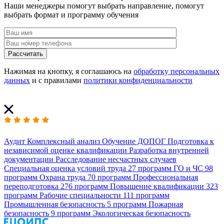
Наши менеджеры помогут выбрать направление, помогут
выбрать формат и программу обучения
Рассчитать
Нажимая на кнопку, я соглашаюсь на
обработку персональных
данных
и с правилами
политики конфиденциальности
Аудит
Комплексный анализ
Обучение ДОПОГ
Подготовка к
независимой оценке квалификации
Разработка внутренней
документации
Расследование несчастных случаев
Специальная оценка условий труда
27 программ
ГО и ЧС
98
программ
Охрана труда
70 программ
Профессиональная
переподготовка
276 программ
Повышение квалификации
323
программ
Рабочие специальности
111 программ
Промышленная безопасность
5 программ
Пожарная
безопасность
9 программ
Экологическая безопасность