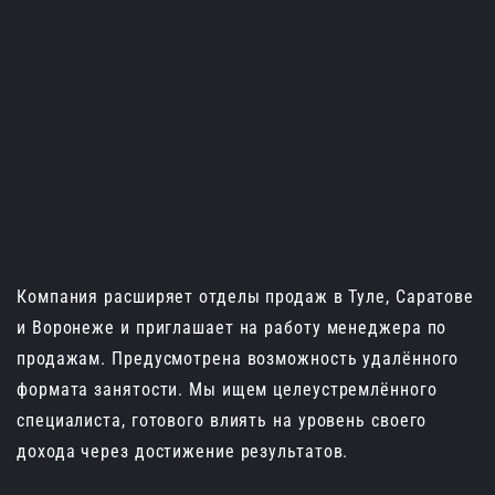
Вход для слушателей
По вопросам обучения
Электронная почта
+7 (4832) 36-12-22
bryansk@ecoips.ru
+7 (800) 505-59-64
Компания расширяет отделы продаж в Туле, Саратове
и Воронеже и приглашает на работу менеджера по
продажам. Предусмотрена возможность удалённого
формата занятости. Мы ищем целеустремлённого
специалиста, готового влиять на уровень своего
дохода через достижение результатов.