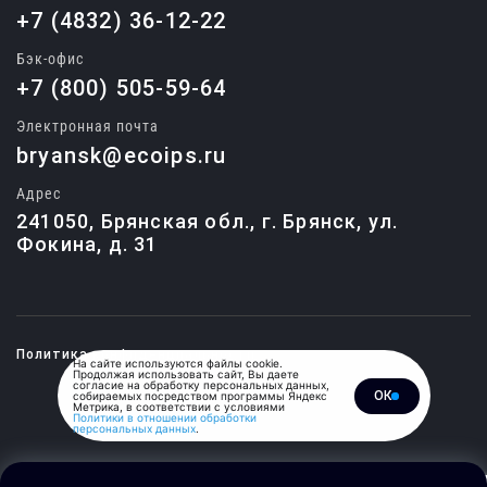
+7 (4832) 36-12-22
Бэк-офис
+7 (800) 505-59-64
Электронная почта
bryansk@ecoips.ru
Адрес
241050, Брянская обл., г. Брянск, ул.
Фокина, д. 31
Политика конфиденциальности
На сайте используются файлы cookie.
Продолжая использовать сайт, Вы даете
согласие на обработку персональных данных,
ОК
собираемых посредством программы Яндекс
© 2015-2026, Единый центр
Метрика, в соответствии с условиями
обучения и подготовки
Политики в отношении обработки
специалистов.
персональных данных
.