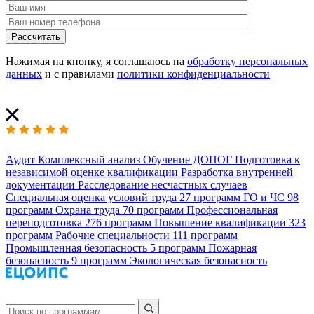
Рассчитать
Нажимая на кнопку, я соглашаюсь на
обработку персональных
данных
и с правилами
политики конфиденциальности
Аудит
Комплексный анализ
Обучение ДОПОГ
Подготовка к
независимой оценке квалификации
Разработка внутренней
документации
Расследование несчастных случаев
Специальная оценка условий труда
27 программ
ГО и ЧС
98
программ
Охрана труда
70 программ
Профессиональная
переподготовка
276 программ
Повышение квалификации
323
программ
Рабочие специальности
111 программ
Промышленная безопасность
5 программ
Пожарная
безопасность
9 программ
Экологическая безопасность