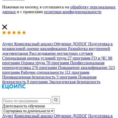
Нажимая на кнопку, я соглашаюсь на
обработку персональных
данных
и с правилами
политики конфиденциальности
Аудит
Комплексный анализ
Обучение ДОПОГ
Подготовка к
независимой оценке квалификации
Разработка внутренней
документации
Расследование несчастных случаев
Специальная оценка условий труда
27 программ
ГО и ЧС
98
программ
Охрана труда
70 программ
Профессиональная
переподготовка
276 программ
Повышение квалификации
323
программ
Рабочие специальности
111 программ
Промышленная безопасность
5 программ
Пожарная
безопасность
9 программ
Экологическая безопасность
Длительность обучения
Аудит
Комплексный анализ
Обучение ДОПОГ
Подготовка к