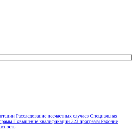
ентации
Расследование несчастных случаев
Специальная
ограмм
Повышение квалификации
323 программ
Рабочие
асность