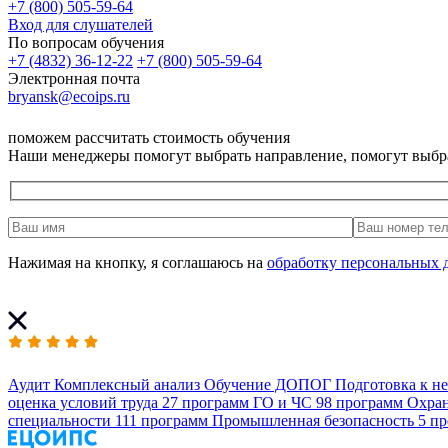
+7 (800) 505-59-64
Вход для слушателей
По вопросам обучения
+7 (4832) 36-12-22
+7 (800) 505-59-64
Электронная почта
bryansk@ecoips.ru
поможем рассчитать стоимость обучения
Наши менеджеры помогут выбрать направление, помогут выбр
Нажимая на кнопку, я соглашаюсь на
обработку персональных 
Аудит
Комплексный анализ
Обучение ДОПОГ
Подготовка к н
оценка условий труда
27 программ
ГО и ЧС
98 программ
Охран
специальности
111 программ
Промышленная безопасность
5 п