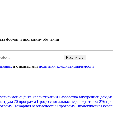
ать формат и программу обучения
Рассчитать
данных
и с правилами
политики конфиденциальности
езависимой оценке квалификации
Разработка внутренней докум
а труда
70 программ
Профессиональная переподготовка
276 пр
рограмм
Пожарная безопасность
9 программ
Экологическая безоп