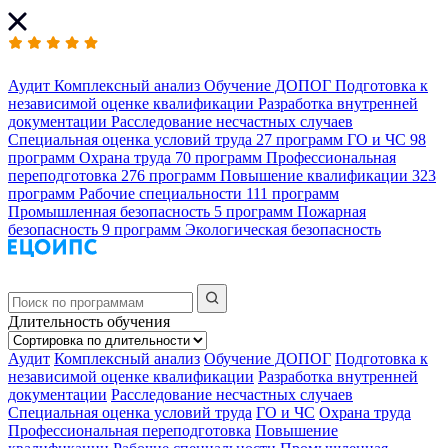
Аудит
Комплексный анализ
Обучение ДОПОГ
Подготовка к
независимой оценке квалификации
Разработка внутренней
документации
Расследование несчастных случаев
Специальная оценка условий труда
27 программ
ГО и ЧС
98
программ
Охрана труда
70 программ
Профессиональная
переподготовка
276 программ
Повышение квалификации
323
программ
Рабочие специальности
111 программ
Промышленная безопасность
5 программ
Пожарная
безопасность
9 программ
Экологическая безопасность
Длительность обучения
Аудит
Комплексный анализ
Обучение ДОПОГ
Подготовка к
независимой оценке квалификации
Разработка внутренней
документации
Расследование несчастных случаев
Специальная оценка условий труда
ГО и ЧС
Охрана труда
Профессиональная переподготовка
Повышение