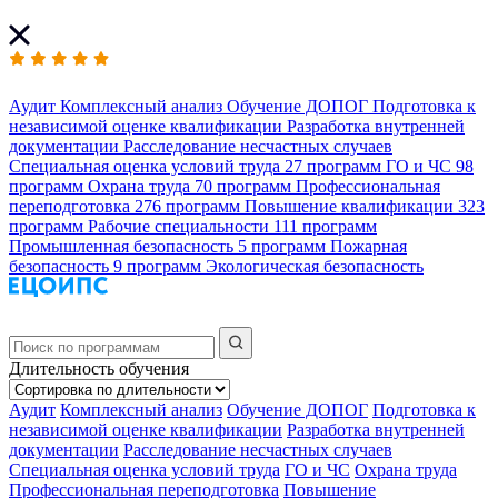
Аудит
Комплексный анализ
Обучение ДОПОГ
Подготовка к
независимой оценке квалификации
Разработка внутренней
документации
Расследование несчастных случаев
Специальная оценка условий труда
27 программ
ГО и ЧС
98
программ
Охрана труда
70 программ
Профессиональная
переподготовка
276 программ
Повышение квалификации
323
программ
Рабочие специальности
111 программ
Промышленная безопасность
5 программ
Пожарная
безопасность
9 программ
Экологическая безопасность
Длительность обучения
Аудит
Комплексный анализ
Обучение ДОПОГ
Подготовка к
независимой оценке квалификации
Разработка внутренней
документации
Расследование несчастных случаев
Специальная оценка условий труда
ГО и ЧС
Охрана труда
Профессиональная переподготовка
Повышение