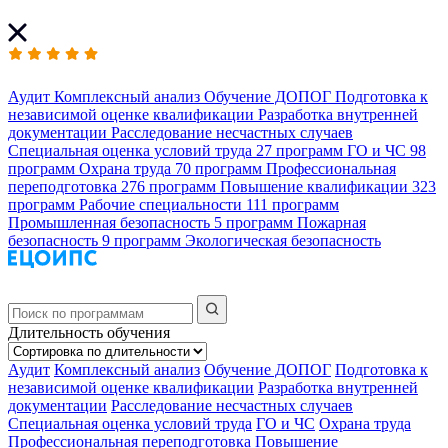
Аудит
Комплексный анализ
Обучение ДОПОГ
Подготовка к
независимой оценке квалификации
Разработка внутренней
документации
Расследование несчастных случаев
Специальная оценка условий труда
27 программ
ГО и ЧС
98
программ
Охрана труда
70 программ
Профессиональная
переподготовка
276 программ
Повышение квалификации
323
программ
Рабочие специальности
111 программ
Промышленная безопасность
5 программ
Пожарная
безопасность
9 программ
Экологическая безопасность
Длительность обучения
Аудит
Комплексный анализ
Обучение ДОПОГ
Подготовка к
независимой оценке квалификации
Разработка внутренней
документации
Расследование несчастных случаев
Специальная оценка условий труда
ГО и ЧС
Охрана труда
Профессиональная переподготовка
Повышение