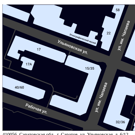
410056, Саратовская обл., г. Саратов, ул. Ульяновская, д. 6/12