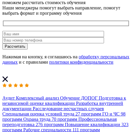
поможем рассчитать стоимость обучения
Наши менеджеры помогут выбрать направление, помогут
выбрать формат и программу обучения
Рассчитать
Нажимая на кнопку, я соглашаюсь на
обработку персональных
данных
и с правилами
политики конфиденциальности
Аудит
Комплексный анализ
Обучение ДОПОГ
Подготовка к
независимой оценке квалификации
Разработка внутренней
документации
Расследование несчастных случаев
Специальная оценка условий труда
27 программ
ГО и ЧС
98
программ
Охрана труда
70 программ
Профессиональная
переподготовка
276 программ
Повышение квалификации
323
программ
Рабочие специальности
111 программ