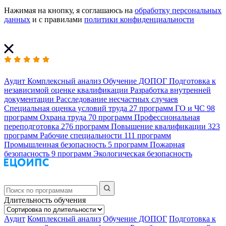
Нажимая на кнопку, я соглашаюсь на
обработку персональных
данных
и с правилами
политики конфиденциальности
Аудит
Комплексный анализ
Обучение ДОПОГ
Подготовка к
независимой оценке квалификации
Разработка внутренней
документации
Расследование несчастных случаев
Специальная оценка условий труда
27 программ
ГО и ЧС
98
программ
Охрана труда
70 программ
Профессиональная
переподготовка
276 программ
Повышение квалификации
323
программ
Рабочие специальности
111 программ
Промышленная безопасность
5 программ
Пожарная
безопасность
9 программ
Экологическая безопасность
Длительность обучения
Аудит
Комплексный анализ
Обучение ДОПОГ
Подготовка к