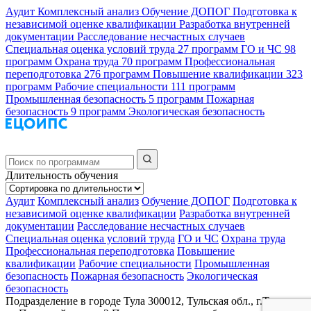
Аудит
Комплексный анализ
Обучение ДОПОГ
Подготовка к
независимой оценке квалификации
Разработка внутренней
документации
Расследование несчастных случаев
Специальная оценка условий труда
27 программ
ГО и ЧС
98
программ
Охрана труда
70 программ
Профессиональная
переподготовка
276 программ
Повышение квалификации
323
программ
Рабочие специальности
111 программ
Промышленная безопасность
5 программ
Пожарная
безопасность
9 программ
Экологическая безопасность
Длительность обучения
Аудит
Комплексный анализ
Обучение ДОПОГ
Подготовка к
независимой оценке квалификации
Разработка внутренней
документации
Расследование несчастных случаев
Специальная оценка условий труда
ГО и ЧС
Охрана труда
Профессиональная переподготовка
Повышение
квалификации
Рабочие специальности
Промышленная
безопасность
Пожарная безопасность
Экологическая
безопасность
Подразделение в городе Тула
300012, Тульская обл., г.Тула,