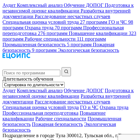
Аудит
Комплексный анализ
Обучение ДОПОГ
Подготовка к
независимой оценке квалификации
Разработка внутренней
документации
Расследование несчастных случаев
Специальная оценка условий труда
27 программ
ГО и ЧС
98
программ
Охрана труда
70 программ
Профессиональная
переподготовка
276 программ
Повышение квалификации
323
программ
Рабочие специальности
111 программ
Промышленная безопасность
5 программ
Пожарная
безопасность
9 программ
Экологическая безопасность
Длительность обучения
Аудит
Комплексный анализ
Обучение ДОПОГ
Подготовка к
независимой оценке квалификации
Разработка внутренней
документации
Расследование несчастных случаев
Специальная оценка условий труда
ГО и ЧС
Охрана труда
Профессиональная переподготовка
Повышение
квалификации
Рабочие специальности
Промышленная
безопасность
Пожарная безопасность
Экологическая
безопасность
Подразделение в городе Тула
300012, Тульская обл., г.Тула,