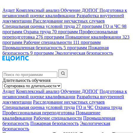
Аудит
Комплексный анализ
Обучение ДОПОГ
Подготовка к
независимой оценке квалификации
Разработка внутренней
документации
Расследование несчастных случаев
Специальная оценка условий труда
27 программ
ГО и ЧС
98
программ
Охрана труда
70 программ
Профессиональная
переподготовка
276 программ
Повышение квалификации
323
программ
Рабочие специальности
111 программ
Промышленная безопасность
5 программ
Пожарная
безопасность
9 программ
Экологическая безопасность
Длительность обучения
Аудит
Комплексный анализ
Обучение ДОПОГ
Подготовка к
независимой оценке квалификации
Разработка внутренней
документации
Расследование несчастных случаев
Специальная оценка условий труда
ГО и ЧС
Охрана труда
Профессиональная переподготовка
Повышение
квалификации
Рабочие специальности
Промышленная
безопасность
Пожарная безопасность
Экологическая
безопасность