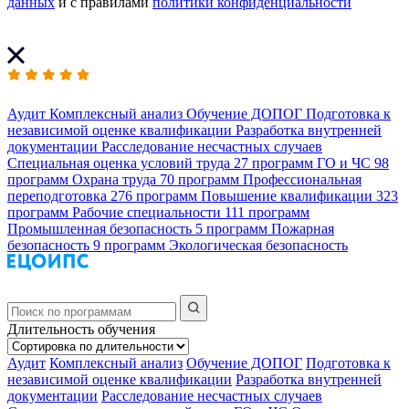
данных
и с правилами
политики конфиденциальности
Аудит
Комплексный анализ
Обучение ДОПОГ
Подготовка к
независимой оценке квалификации
Разработка внутренней
документации
Расследование несчастных случаев
Специальная оценка условий труда
27 программ
ГО и ЧС
98
программ
Охрана труда
70 программ
Профессиональная
переподготовка
276 программ
Повышение квалификации
323
программ
Рабочие специальности
111 программ
Промышленная безопасность
5 программ
Пожарная
безопасность
9 программ
Экологическая безопасность
Длительность обучения
Аудит
Комплексный анализ
Обучение ДОПОГ
Подготовка к
независимой оценке квалификации
Разработка внутренней
документации
Расследование несчастных случаев