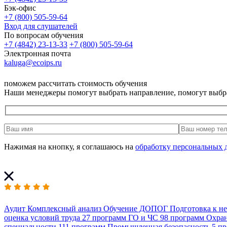
Бэк-офис
+7 (800) 505-59-64
Вход для слушателей
По вопросам обучения
+7 (4842) 23-13-33
+7 (800) 505-59-64
Электронная почта
kaluga@ecoips.ru
поможем рассчитать стоимость обучения
Наши менеджеры помогут выбрать направление, помогут выбр
Нажимая на кнопку, я соглашаюсь на
обработку персональных 
Аудит
Комплексный анализ
Обучение ДОПОГ
Подготовка к н
оценка условий труда
27 программ
ГО и ЧС
98 программ
Охран
специальности
111 программ
Промышленная безопасность
5 п