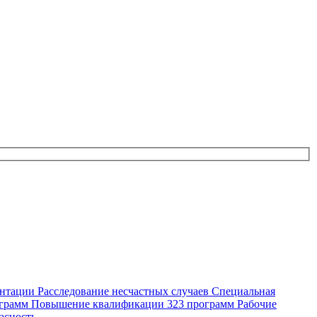
ентации
Расследование несчастных случаев
Специальная
ограмм
Повышение квалификации
323 программ
Рабочие
асность