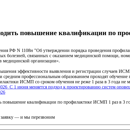
оходить повышение квалификации по про
нения РФ N 1108н "Об утверждении порядка проведения профила
ых болезней, связанных с оказанием медицинской помощи, ном
в медицинской организации».
повышения эффективности выявления и регистрации случаев ИСМ
дним профессиональным образованием проходят обучение п
ктики ИСМП со сроком обучения не реже 1 раза в 3 года не ме
2026
С 1 июня меняется подход к проектированию систем опове
026
ть повышение квалификации по профилактике ИСМП 1 раз в 3 го
е заявку — и мы перезвоним