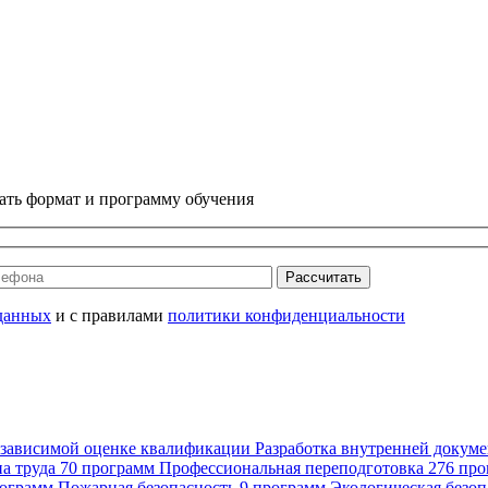
ать формат и программу обучения
Рассчитать
данных
и с правилами
политики конфиденциальности
езависимой оценке квалификации
Разработка внутренней докум
а труда
70 программ
Профессиональная переподготовка
276 пр
рограмм
Пожарная безопасность
9 программ
Экологическая безоп