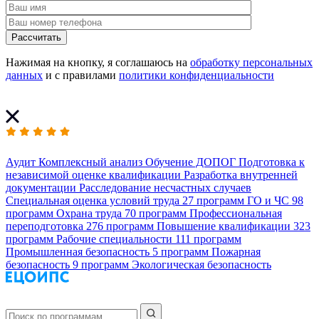
Рассчитать
Нажимая на кнопку, я соглашаюсь на
обработку персональных
данных
и с правилами
политики конфиденциальности
Аудит
Комплексный анализ
Обучение ДОПОГ
Подготовка к
независимой оценке квалификации
Разработка внутренней
документации
Расследование несчастных случаев
Специальная оценка условий труда
27 программ
ГО и ЧС
98
программ
Охрана труда
70 программ
Профессиональная
переподготовка
276 программ
Повышение квалификации
323
программ
Рабочие специальности
111 программ
Промышленная безопасность
5 программ
Пожарная
безопасность
9 программ
Экологическая безопасность