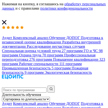
Нажимая на кнопку, я соглашаюсь на
обработку персональных
данных
и с правилами
политики конфиденциальности
Аудит
Комплексный анализ
Обучение ДОПОГ
Подготовка к
независимой оценке квалификации
Разработка внутренней
документации
Расследование несчастных случаев
Специальная оценка условий труда
27 программ
ГО и ЧС
98
программ
Охрана труда
70 программ
Профессиональная
переподготовка
276 программ
Повышение квалификации
323
программ
Рабочие специальности
111 программ
Промышленная безопасность
5 программ
Пожарная
безопасность
9 программ
Экологическая безопасность
Длительность обучения
Аудит
Комплексный анализ
Обучение ДОПОГ
Подготовка к
независимой оценке квалификации
Разработка внутренней