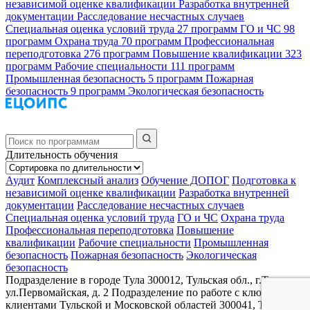
независимой оценке квалификации
Разработка внутренней
документации
Расследование несчастных случаев
Специальная оценка условий труда
27 программ
ГО и ЧС
98
программ
Охрана труда
70 программ
Профессиональная
переподготовка
276 программ
Повышение квалификации
323
программ
Рабочие специальности
111 программ
Промышленная безопасность
5 программ
Пожарная
безопасность
9 программ
Экологическая безопасность
Длительность обучения
Аудит
Комплексный анализ
Обучение ДОПОГ
Подготовка к
независимой оценке квалификации
Разработка внутренней
документации
Расследование несчастных случаев
Специальная оценка условий труда
ГО и ЧС
Охрана труда
Профессиональная переподготовка
Повышение
квалификации
Рабочие специальности
Промышленная
безопасность
Пожарная безопасность
Экологическая
безопасность
Подразделение в городе Тула
300012, Тульская обл., г.Тула,
ул.Первомайская, д. 2
Подразделение по работе с ключевыми
клиентами Тульской и Московской областей
300041, Тульская