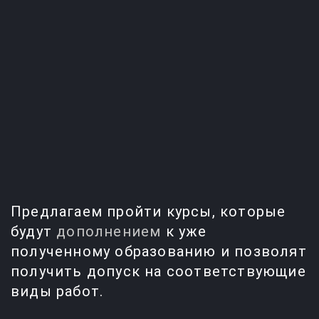
Вход для слушателей
По вопросам обучения
Электронная почта
+7 (4842) 23-13-33
kaluga@ecoips.ru
+7 (800) 505-59-64
Предлагаем пройти курсы, которые
будут
дополнением
к уже
полученному образованию и позволят
получить допуск на соответствующие
виды работ.