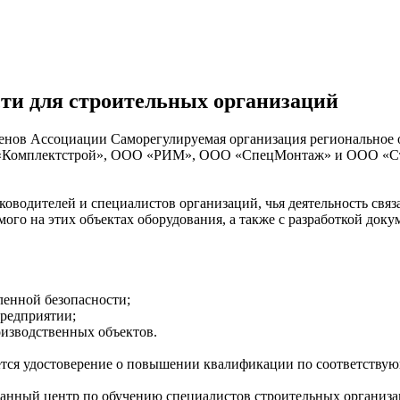
ти для строительных организаций
ов Ассоциации Саморегулируемая организация региональное о
 «Комплектстрой», ООО «РИМ», ООО «СпецМонтаж» и ООО «Ст
оводителей и специалистов организаций, чья деятельность связа
го на этих объектах оборудования, а также с разработкой доку
енной безопасности;
редприятии;
оизводственных объектов.
ется удостоверение о повышении квалификации по соответству
нный центр по обучению специалистов строительных организа